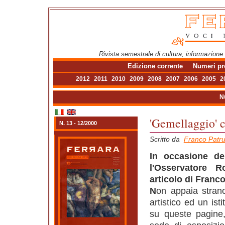
Rivista semestrale di cultura, informazione
Edizione corrente
Numeri pr
2012
2011
2010
2009
2008
2007
2006
2005
2
N
'Gemellaggio' c
N. 13 - 12/2000
Scritto da
Franco Patr
In occasione del
l'Osservatore 
articolo di Franc
N
on appaia strano
artistico ed un is
su queste pagin