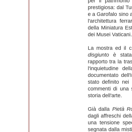
per il patrimonio 
prestigiosa: dal T
e a Garofalo sino al
l'architettura fe
della Miniatura Es
dei Musei Vaticani.
La mostra ed il
disgiunto
è stata 
rapporto tra la tr
l'inquietudine de
documentato dell'
stato definito nei
commenti di una s
storia dell'arte.
Già dalla
Pietà R
dagli affreschi de
una tensione spec
segnata dalla misti