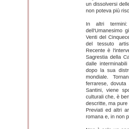
un dissolversi de
non poteva più riso
In altri termin
dell'Umanesimo gi
Venti del Cinquece
del tessuto arti
Recente è l'inter
Sagrestia della Ca
dalle interminabil
dopo la sua distr
mondiale. Tornan
ferrarese, dovuta 
Santini, viene spo
culturali che, è b
descritte, ma pure 
Previati ed altri a
romana e, in non po