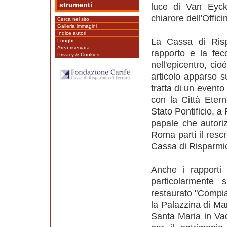
strumenti
luce di Van Eyck. 
chiarore dell'Offic
Cerca nel sito
Galleria immagini
Indice autori
La Cassa di Risp
Luoghi
Area riservata
rapporto e la fe
Privacy & Cookies
nell'epicentro, cio
articolo apparso 
tratta di un evento
con la Città Etern
Stato Pontificio, a
papale che autoriz
Roma partì il rescr
Cassa di Risparmi
Anche i rapporti t
particolarmente s
restaurato "Compia
la Palazzina di Mar
Santa Maria in Va