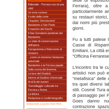
sede di esposizi
Editoriale - 'Ferrara voci di una
Ferrara), oltre a
città'
particolarmente 
Un eroe cortese
su restauri storici
Il volto della corte
L'inquieto 'Serenissimo'
dai nomi più presti
Bastianino a San Paolo
giorni.
Il maestro dei Giochi
Il San Gerolamo penitente del
Bastianino
Fu a tutti palese 
Lo stato di conservazione
Casse di Risparm
dell'opera
Il programma e l'intervento di
Emiliani. La città 
restauro
"Officina Ferrares
...come un immenso fantasma
autunnale
Bastianino e la Ferrara papale
L'incontro tra le c
Sulla scena del dramma
artistici non può 
La luce del Giudizio
"metafisica" delle
Intorno al Giudizio Universale
Al di là dei numeri
tra quei diversi 
'Gemellaggio' culturale tra
stili. Cosmé Tura af
Ferrara e Roma
La lettura
di passaggio per 
Redazione e crediti fotografici
Goes danno nuov
Sottoscriviti a questo feed RSS
contrazione spazi