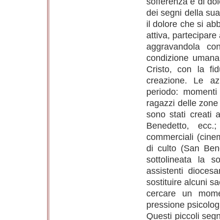
sofferenza e di dol
dei segni della su
il dolore che si a
attiva, partecipare
aggravandola con 
condizione umana 
Cristo, con la f
creazione. Le az
periodo: momenti s
ragazzi delle zone 
sono stati creati
Benedetto, ecc.;
commerciali (cinema
di culto (San Ben
sottolineata la s
assistenti diocesa
sostituire alcuni s
cercare un momen
pressione psicologi
Questi piccoli segn