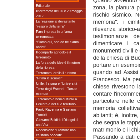
Quanto avvenuto è
Editoriale
zona, la pianura 
Il terremoto del 20 e 29 maggio
rischio sismico. N
2012
memoria": i cimit
La reazione al devastante
“respiro della terra”
rilevanza storico-a
Fare impresa in un’area
testimonianze de
terremotata
“Siamo qui, non ce ne siamo
dimenticare i cam
andati”
monumenti civili e 
Il comparto agricolo e il
della chiesa di Bu
terremoto
La forza delle idee è il motore
portare un esempio
della ripresa
quando ad Assisi c
Terremoto, crolla il turismo
Francesco. Ma per 
“Prima le scuole!”
Unife: il sisma e l’Università
chiese rivestono l
Terre degli Estensi - Terrae
contare l'incommen
mutatae
Terremoto e beni culturali a
particolare nelle 
Ferrara e nel suo territorio
memoria colletti
Paolo Ravenna e Gaetano
abitanti; è, inoltr
Tumiati
Giovanni Boldini: i Disegni di
che segna le tappe 
una Vita
matrimonio e il chi
Recensione “D’amore non
esistono peccati”
Passando a dati co