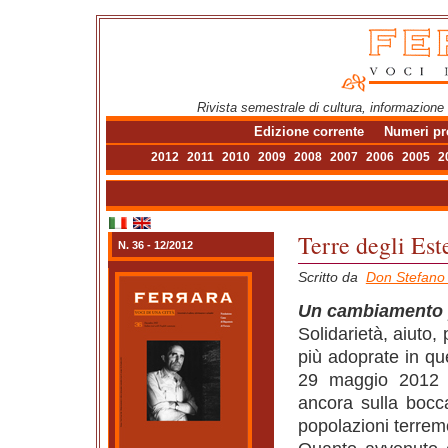
Rivista semestrale di cultura, informazione
Edizione corrente
Numeri pr
2012
2011
2010
2009
2008
2007
2006
2005
2
Terre degli Est
N. 36 - 12/2012
Scritto da
Don Stefano 
Un cambiamento p
Solidarietà, aiuto,
più adoprate in que
29 maggio 2012 h
ancora sulla bocca
popolazioni terrem