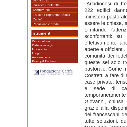
Sisma 2012
l'Arcidiocesi di 
Iniziative Carife 2012
222 edifici dann
Aperture 2012
Il nuovo Programma “Socio
ministero pastorale
Carife”
essere le chiese, 
Redazione e crediti
Limitando l'atte
strumenti
sconfortanti: su
Cerca nel sito
effettivamente ap
Galleria immagini
aperte e officiant
Indice autori
Luoghi
comunità dei fedel
Area riservata
queste sei solo tr
Privacy & Cookies
pastorale. Come m
Costretti a fare d
case private, tens
e sede di cate
temporaneamente ot
Giovanni, chiusa
grazie alla dispon
dei francescani de
tutte soluzioni, 