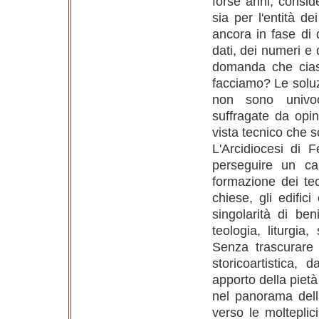
forse anni, consid
sia per l'entità de
ancora in fase di 
dati, dei numeri e 
domanda
che cias
facciamo? Le soluzi
non sono univo
suffragate da opin
vista tecnico che sc
L'Arcidiocesi di F
perseguire un ca
formazione dei tecn
chiese, gli edific
singolarità di ben
teologia, liturgia,
Senza trascurare 
storicoartistica,
apporto della pietà
nel panorama dell
verso le molteplic