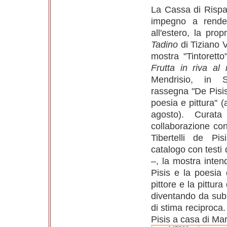
La Cassa di Rispa
impegno a render
all'estero, la pro
Tadino
di Tiziano V
mostra "Tintoretto
Frutta in riva al
Mendrisio, in 
rassegna "De Pisis
poesia e pittura" (
agosto). Curat
collaborazione co
Tibertelli de P
catalogo con testi 
–, la mostra intende
Pisis e la poesia
pittore e la pittur
diventando da sub
di stima reciproca
Pisis a casa di Mar