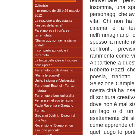
reinventare i pers
Editoriale
insomma, una spec
Il terremoto del 20 e 29 maggio
personaggi che av
2012
vita. Chi non ha
La reazione al devastante
“respiro della terra”
cinema e a tea
Fare impresa in un’area
nell'immaginario co
terremotata
“Siamo qui, non ce ne siamo
spesso la mente ri
andati”
confronti, previs
Il comparto agricolo e il
rammenta come viss
terremoto
La forza delle idee è il motore
Appartiene a quest
della ripresa
Roberto Pazzi, che 
Terremoto, crolla il turismo
poesia, tradotto
“Prima le scuole!”
Unife: il sisma e l’Università
Selezione Campiell
Terre degli Estensi - Terrae
nostra città ha in
mutatae
Terremoto e beni culturali a
di scrittura creat
Ferrara e nel suo territorio
dove non è mai stat
Paolo Ravenna e Gaetano
un lago o di un m
Tumiati
Giovanni Boldini: i Disegni di
esattamente chi si
una Vita
come apprende chia
Recensione “D’amore non
esistono peccati”
quel luogo lo port