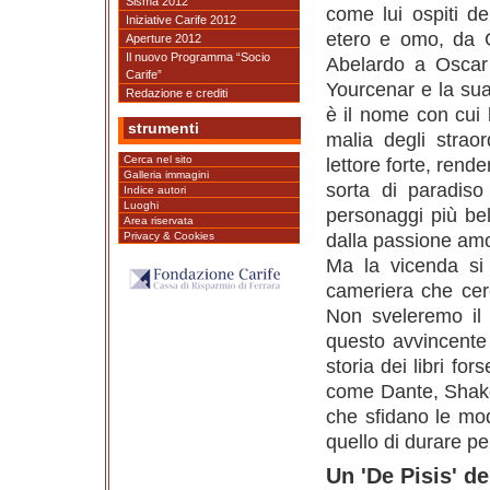
Sisma 2012
come lui ospiti d
Iniziative Carife 2012
etero e omo, da 
Aperture 2012
Il nuovo Programma “Socio
Abelardo a Oscar W
Carife”
Yourcenar e la sua
Redazione e crediti
è il nome con cui
strumenti
malia degli straor
Cerca nel sito
lettore forte, ren
Galleria immagini
sorta di paradiso
Indice autori
Luoghi
personaggi più bell
Area riservata
dalla passione amo
Privacy & Cookies
Ma la vicenda si 
cameriera che cerca
Non sveleremo il 
questo avvincente r
storia dei libri fo
come Dante, Shakes
che sfidano le mod
quello di durare p
Un 'De Pisis' de