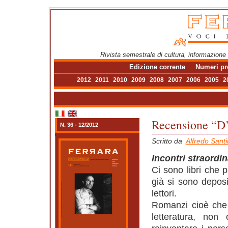
Rivista semestrale di cultura, informazione
Edizione corrente
Numeri pr
2012
2011
2010
2009
2008
2007
2006
2005
2
Recensione “D’
N. 36 - 12/2012
Scritto da
Alfredo Santi
Incontri straordi
Ci sono libri che p
già si sono deposit
lettori.
Romanzi cioè che p
letteratura, non